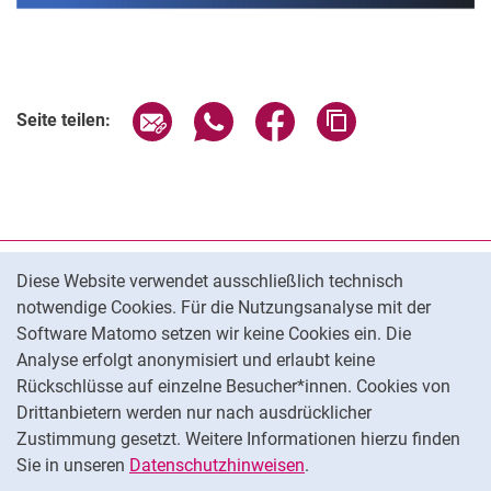
Seite über E-Mail teilen
Seite über WhatsApp teilen (exter
Seite über Facebook teile
Adresse der Seite
Seite teilen:
Cookie-Hinweis
Datenschutz
Diese Website verwendet ausschließlich technisch
notwendige Cookies. Für die Nutzungsanalyse mit der
Barrierefreiheit
Software Matomo setzen wir keine Cookies ein. Die
Transparenter KI-Einsatz
Analyse erfolgt anonymisiert und erlaubt keine
Impressum
Rückschlüsse auf einzelne Besucher*innen. Cookies von
Cookie-Einstellungen
Drittanbietern werden nur nach ausdrücklicher
Zustimmung gesetzt. Weitere Informationen hierzu finden
Sie in unseren
Datenschutzhinweisen
.
Na