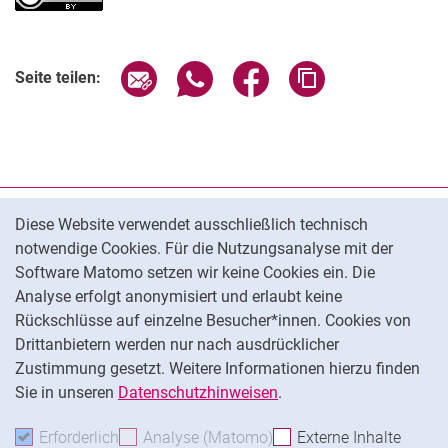
Seite über E-Mail teilen
Seite über WhatsApp teilen (exter
Seite über Facebook teile
Adresse der Seite
Seite teilen:
Cookie-Hinweis
Datenschutz
Diese Website verwendet ausschließlich technisch
notwendige Cookies. Für die Nutzungsanalyse mit der
Barrierefreiheit
Software Matomo setzen wir keine Cookies ein. Die
Transparenter KI-Einsatz
Analyse erfolgt anonymisiert und erlaubt keine
Impressum
Rückschlüsse auf einzelne Besucher*innen. Cookies von
Cookie-Einstellungen
Drittanbietern werden nur nach ausdrücklicher
Zustimmung gesetzt. Weitere Informationen hierzu finden
Sie in unseren
Datenschutzhinweisen
.
Na
Erforderlich
Erforderliche Cookies akzeptieren
Analyse (Matomo)
Analyse-Cookies akzepti
Externe Inhalte
: Exte