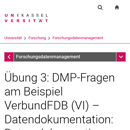
Springe direkt zu: Inhalt
Springe direkt zu: Suche
Springe direkt zu: Hauptnav
zur S
Forschung
Suchformular
Suchbegriff
Suchmaschine
Universität
Forschung
Forschungsdatenmanagement
Suchen (öffnet externen Link in einem 
Workshop Datenmanagementplan
Unter
Forschungsdatenmanagement
Übung 3: DMP-Fragen
am Beispiel
VerbundFDB (VI) –
Datendokumentation: