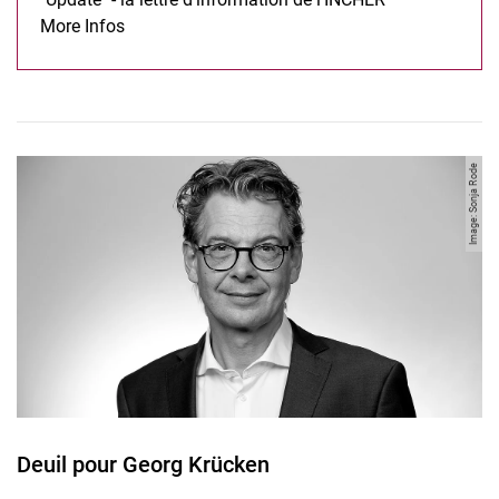
Bulletin d'information:
More Infos
Image: Sonja Rode
Deuil pour Georg Krücken