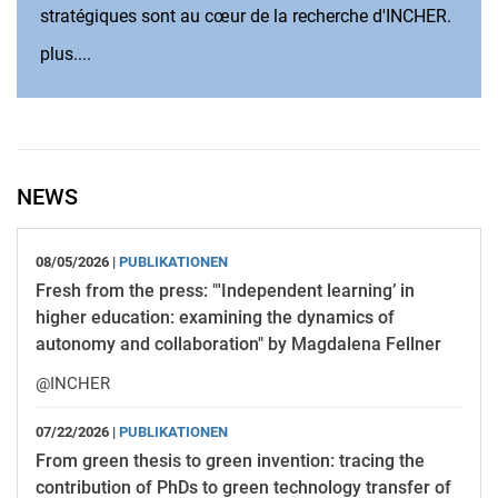
stratégiques sont au cœur de la recherche d'INCHER.
Recherche:
plus....
NEWS
08/05/2026 |
PUBLIKATIONEN
Fresh from the press: "'Independent learning’ in
higher education: examining the dynamics of
autonomy and collaboration" by Magdalena Fellner
@INCHER
07/22/2026 |
PUBLIKATIONEN
From green thesis to green invention: tracing the
contribution of PhDs to green technology transfer of