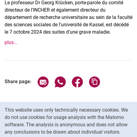
Le professeur Dr Georg Krücken, porte-parole du comité
directeur de l'INCHER et également directeur du
département de recherche universitaire au sein de la faculté
des sciences sociales de l'université de Kassel, est décédé
le 7 octobre 2024 des suites d'une grave maladie.
plus...
Share page via email
Share page via WhatsApp (extern
Share page via Facebook 
Copy page addres
Share page:
Cookie Notice
This website uses only technically necessary cookies. We
do not use cookies for usage analysis with the Matomo
software. The analysis is anonymous and does not allow
Cookie settings
any conclusions to be drawn about individual visitors.