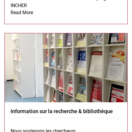
INCHER
École doctorale INCHER:
Read More
Information sur la recherche & bibliothèque
Nous soutenons les chercheurs