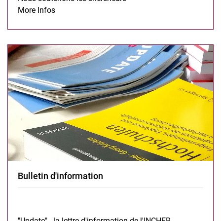
Information sur la recherche & bibliothèque:
More Infos
Bulletin d'information
"Update" - la lettre d'information de l'INCHER