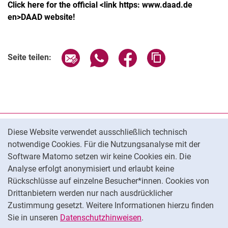
Click here for the official <link https: www.daad.de
en>DAAD website!
Seite über E-Mail teilen
Seite über WhatsApp teilen (exter
Seite über Facebook teile
Adresse der Seite
Seite teilen:
Cookie-Hinweis
Datenschutz
Diese Website verwendet ausschließlich technisch
notwendige Cookies. Für die Nutzungsanalyse mit der
Barrierefreiheit
Software Matomo setzen wir keine Cookies ein. Die
Transparenter KI-Einsatz
Analyse erfolgt anonymisiert und erlaubt keine
Impressum
Rückschlüsse auf einzelne Besucher*innen. Cookies von
Cookie-Einstellungen
Drittanbietern werden nur nach ausdrücklicher
Zustimmung gesetzt. Weitere Informationen hierzu finden
Sie in unseren
Datenschutzhinweisen
.
Na