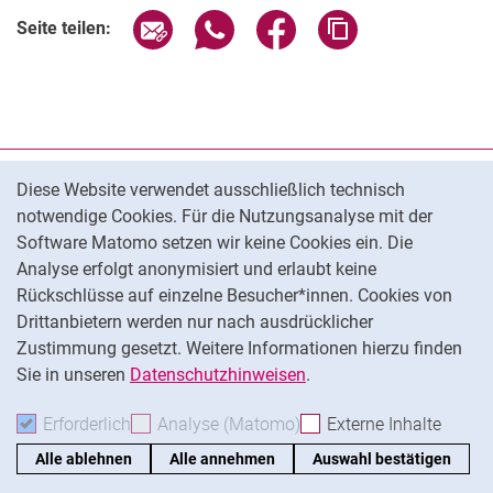
Seite über E-Mail teilen
Seite über WhatsApp teilen (exter
Seite über Facebook teile
Adresse der Seite
Seite teilen:
Cookie-Hinweis
Datenschutz
Diese Website verwendet ausschließlich technisch
notwendige Cookies. Für die Nutzungsanalyse mit der
Barrierefreiheit
Software Matomo setzen wir keine Cookies ein. Die
Transparenter KI-Einsatz
Analyse erfolgt anonymisiert und erlaubt keine
Impressum
Rückschlüsse auf einzelne Besucher*innen. Cookies von
Cookie-Einstellungen
Drittanbietern werden nur nach ausdrücklicher
Zustimmung gesetzt. Weitere Informationen hierzu finden
Sie in unseren
Datenschutzhinweisen
.
Na
Erforderlich
Erforderliche Cookies akzeptieren
Analyse (Matomo)
Analyse-Cookies akzepti
Externe Inhalte
: Exte
Alle ablehnen
Alle annehmen
Auswahl bestätigen