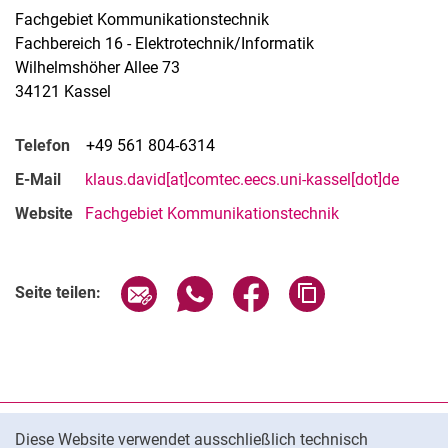
Fachgebiet Kommunikationstechnik
Fachbereich 16 - Elektrotechnik/Informatik
Wilhelmshöher Allee 73
34121 Kassel
Telefon
+49 561 804-6314
E-Mail
klaus.david[at]comtec.eecs.uni-kassel[dot]de
Website
Fachgebiet Kommunikationstechnik
Seite über E-Mail teilen
Seite über WhatsApp teilen (exter
Seite über Facebook teile
Adresse der Seite
Seite teilen:
Cookie-Hinweis
Datenschutz
Diese Website verwendet ausschließlich technisch