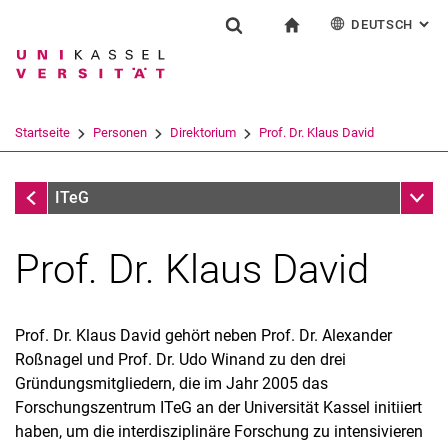
DEUTSCH
: AL
Springe direkt zu: Inhalt
Springe direkt zu: Suche
Springe direkt zu: Hauptnav
zur Startseite
Forschung
Suchformular
Suchbegriff
English
Suchmaschine
Startseite
Personen
Direktorium
Prof. Dr. Klaus David
Suchen (öffnet externen Link in einem 
Direktorium
Unter
ITeG
Prof. Dr. Klaus David
Aktuelles
Über uns
Organisation
Prof. Dr. Klaus David gehört neben Prof. Dr. Alexander
Personen
Roßnagel und Prof. Dr. Udo Winand zu den drei
Direktorium
Gründungsmitgliedern, die im Jahr 2005 das
Beirat
Forschungszentrum ITeG an der Universität Kassel initiiert
haben, um die interdisziplinäre Forschung zu intensivieren
Alle Wissenschaftlich Mitarbeitenden