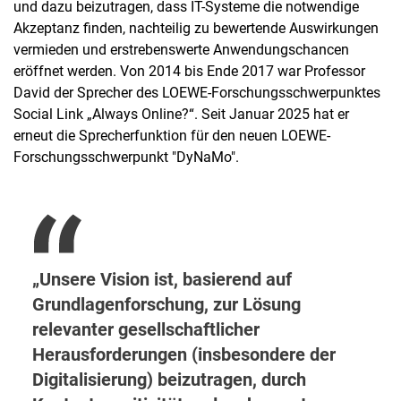
und dazu beizutragen, dass IT-Systeme die notwendige
Research Fellows
Akzeptanz finden, nachteilig zu bewertende Auswirkungen
Geschäftsstelle
vermieden und erstrebenswerte Anwendungschancen
Ehemalige ITeG-Mitglieder
eröffnet werden. Von 2014 bis Ende 2017 war Professor
Stellenangebote
David der Sprecher des LOEWE-Forschungsschwerpunktes
Jahresberichte
Social Link „Always Online?“. Seit Januar 2025 hat er
erneut die Sprecherfunktion für den neuen LOEWE-
Forschungsschwerpunkt "DyNaMo".
Unsere Vision ist, basierend auf
Grundlagenforschung, zur Lösung
relevanter gesellschaftlicher
Herausforderungen (insbesondere der
Digitalisierung) beizutragen, durch