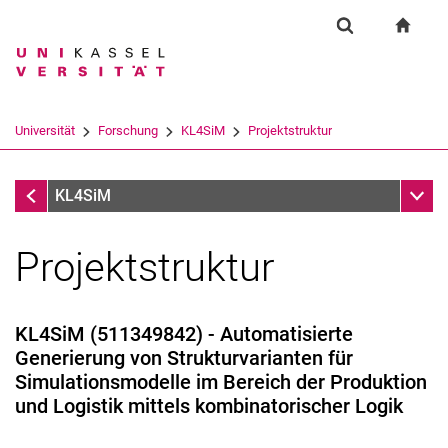
Springe direkt zu: Inhalt
Springe direkt zu: Suche
Springe direkt zu: Hauptnav
zur S
Forschung
Suchformular
Suchbegriff
Suchmaschine
Universität
Forschung
KL4SiM
Projektstruktur
Suchen (öffnet externen Link in einem 
Forschung
Unter
KL4SiM
Projektstruktur
KL4SiM (511349842) - Automatisierte
Generierung von Strukturvarianten für
Simulationsmodelle im Bereich der Produktion
und Logistik mittels kombinatorischer Logik