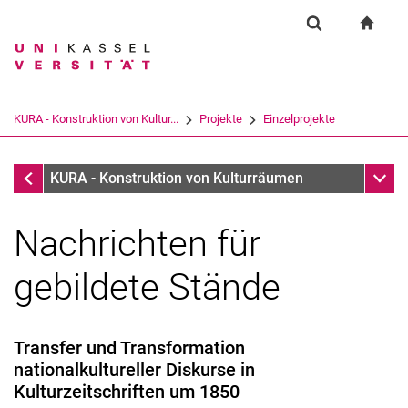
Springe direkt zu: Inhalt
Springe direkt zu: Suche
Springe direkt zu: Hauptnav
zur S
Forschung
Suchformular
Suchbegriff
Suchmaschine
KURA - Konstruktion von Kultur...
Projekte
Einzelprojekte
Suchen (öffnet externen Link in einem 
Einzelprojekte
Unter
KURA - Konstruktion von Kulturräumen
Nachrichten für
gebildete Stände
Gemeinschaftsprojekte
Einzelprojekte
Transfer und Transformation
nationalkultureller Diskurse in
Kulturzeitschriften um 1850