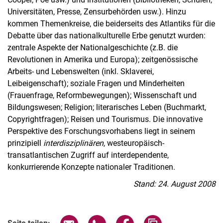
Universitäten, Presse, Zensurbehörden usw.). Hinzu
kommen Themenkreise, die beiderseits des Atlantiks für die
Debatte über das nationalkulturelle Erbe genutzt wurden:
zentrale Aspekte der Nationalgeschichte (z.B. die
Revolutionen in Amerika und Europa); zeitgenössische
Arbeits- und Lebenswelten (inkl. Sklaverei,
Leibeigenschaft); soziale Fragen und Minderheiten
(Frauenfrage, Reformbewegungen); Wissenschaft und
Bildungswesen; Religion; literarisches Leben (Buchmarkt,
Copyrightfragen); Reisen und Tourismus. Die innovative
Perspektive des Forschungsvorhabens liegt in seinem
prinzipiell
interdisziplinären
, westeuropäisch-
transatlantischen Zugriff auf interdependente,
konkurrierende Konzepte nationaler Traditionen.
Stand: 24. August 2008
Seite über E-Mail teilen
Seite über WhatsApp teilen (exter
Seite über Facebook teile
Adresse der Seite