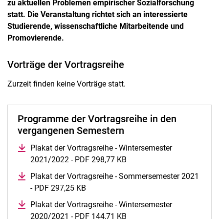
zu aktuellen Problemen empirischer Sozialforschung
statt. Die Veranstaltung richtet sich an interessierte
Studierende, wissenschaftliche Mitarbeitende und
Kassel Summer School (KSS)
Promovierende.
Vortragsreihe Empirische Forschungsmethoden
Vorträge der Vortragsreihe
Workshopreihe Empirische Forschungsmethoden
Zurzeit finden keine Vorträge statt.
Programme der Vortragsreihe in den
vergangenen Semestern
Plakat der Vortragsreihe - Wintersemester
2021/2022 - PDF 298,77 KB
(öffnet neues Fenster)
Plakat der Vortragsreihe - Sommersemester 2021
- PDF 297,25 KB
(öffnet neues Fenster)
Plakat der Vortragsreihe - Wintersemester
2020/2021 - PDF 144,71 KB
(öffnet neues Fenster)