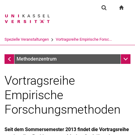
Springe direkt zu: Inhalt
Springe direkt zu: Suche
Springe direkt zu: Hauptnav
zur S
Forschung
Suchformular
Suchbegriff
Suchmaschine
Spezielle Veranstaltungen
Vortragsreihe Empirische Forsc...
Suchen (öffnet externen Link in einem 
Spezielle Veranstaltungen
Unter
Methodenzentrum
Vortragsreihe
Empirische
Forschungsmethoden
Seit dem Sommersemester 2013 findet die Vortragsreihe