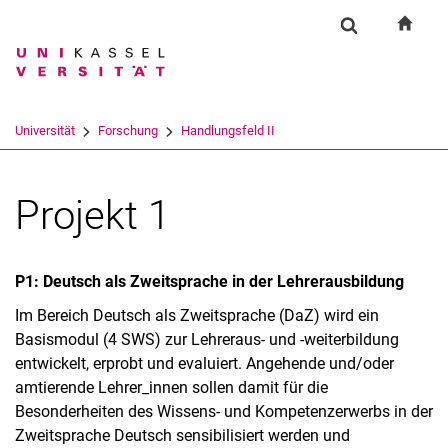
Springe direkt zu: Inhalt
Springe direkt zu: Suche
Springe direkt zu: Hauptnav
zur S
Forschung
Suchformular
Suchbegriff
Suchmaschine
Universität
Forschung
Handlungsfeld II
Suchen (öffnet externen Link in einem 
Projekt 1
P1: Deutsch als Zweitsprache in der Lehrerausbildung
Im Bereich Deutsch als Zweitsprache (DaZ) wird ein
Basismodul (4 SWS) zur Lehreraus- und -weiterbildung
entwickelt, erprobt und evaluiert. Angehende und/oder
amtierende Lehrer_innen sollen damit für die
Besonderheiten des Wissens- und Kompetenzerwerbs in der
Zweitsprache Deutsch sensibilisiert werden und