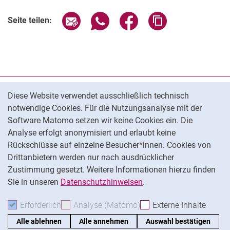
Seite über E-Mail teilen
Seite über WhatsApp teilen (exter
Seite über Facebook teile
Adresse der Seite
Seite teilen:
Cookie-Hinweis
Datenschutz
Diese Website verwendet ausschließlich technisch
notwendige Cookies. Für die Nutzungsanalyse mit der
Barrierefreiheit
Software Matomo setzen wir keine Cookies ein. Die
Transparenter KI-Einsatz
Analyse erfolgt anonymisiert und erlaubt keine
Impressum
Rückschlüsse auf einzelne Besucher*innen. Cookies von
Cookie-Einstellungen
Drittanbietern werden nur nach ausdrücklicher
Zustimmung gesetzt. Weitere Informationen hierzu finden
Sie in unseren
Datenschutzhinweisen
.
Na
Erforderlich
Erforderliche Cookies akzeptieren
Analyse (Matomo)
Analyse-Cookies akzepti
Externe Inhalte
: Exte
Alle ablehnen
Alle annehmen
Auswahl bestätigen