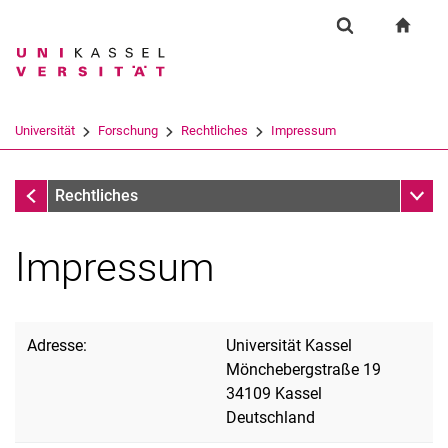
Springe direkt zu: Inhalt
Springe direkt zu: Suche
Springe direkt zu: Hauptnav
zur S
Forschung
Suchformular
Suchbegriff
Suchmaschine
Universität
Forschung
Rechtliches
Impressum
Suchen (öffnet externen Link in einem 
Forschung
Unter
Rechtliches
Impressum
Adresse:
Universität Kassel
Mönchebergstraße 19
34109 Kassel
Deutschland