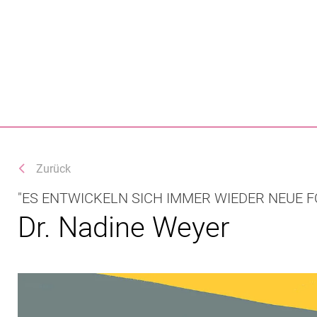
Springe direkt zu: Inhalt
Springe direkt zu: Suche
Springe direkt zu: Hauptnav
Suchmas
Zurück
"ES ENTWICKELN SICH IMMER WIEDER NEUE 
Dr. Nadine Weyer