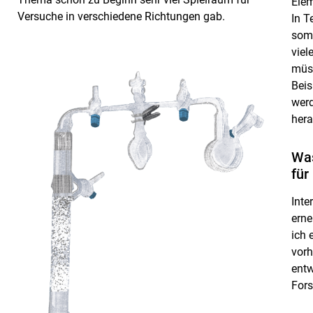
Elem
Versuche in verschiedene Richtungen gab.
In T
somi
viel
müs
Beis
werd
hera
Was
für
Inte
erne
ich 
vorh
entw
For