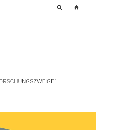
igation
zur Startseite
Forschung
Suchformular
chine
Suchen (öffnet externen Link in einem neuen Fenst
FORSCHUNGSZWEIGE."