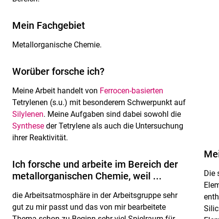
Mein Fachgebiet
Metallorganische Chemie.
Worüber forsche ich?
Meine Arbeit handelt von
Ferrocen-basierten
Tetrylenen (s.u.) mit besonderem Schwerpunkt auf
Silylenen
. Meine Aufgaben sind dabei sowohl die
Synthese
der Tetrylene als auch die Untersuchung
ihrer Reaktivität.
Mei
Ich forsche und arbeite im Bereich der
Die 
metallorganischen Chemie, weil ...
Elem
die Arbeitsatmosphäre in der Arbeitsgruppe sehr
enth
gut zu mir passt und das von mir bearbeitete
Sili
Thema schon zu Beginn sehr viel Spielraum für