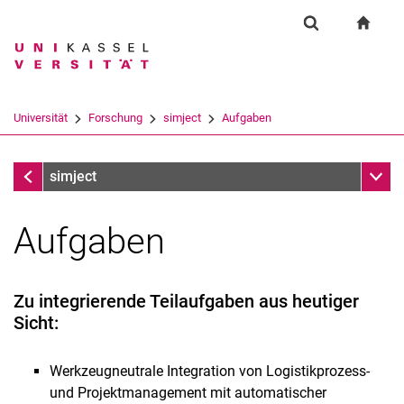
Springe direkt zu: Inhalt
Springe direkt zu: Suche
Springe direkt zu: Hauptnav
zur S
Forschung
Suchformular
Suchbegriff
Suchmaschine
Universität
Forschung
simject
Aufgaben
Suchen (öffnet externen Link in einem 
Forschung
Unter
simject
Aufgaben
Zu integrierende Teilaufgaben aus heutiger
Sicht:
Werkzeugneutrale Integration von Logistikprozess-
und Projektmanagement mit automatischer