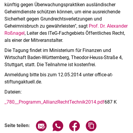
künftig gegen Überwachungspraktiken ausländischer
Geheimdienste schützen können, um eine ausreichende
Sicherheit gegen Grundrechtsverletzungen und
Geheimnisbruch zu gewährleisten", sagt
Prof. Dr. Alexander
Roßnagel
, Leiter des ITeG-Fachgebiets Öffentliches Recht,
als einer der Mitveranstalter.
Die Tagung findet im Ministerium für Finanzen und
Wirtschaft Baden-Württemberg, Theodor-Heuss-Straße 4,
Stuttgart, statt. Die Teilnahme ist kostenfrei.
Anmeldung bitte bis zum 12.05.2014 unter office-at-
stiftungaktuell.de.
Dateien:
_780__Programm_AllianzRechtTechnik2014.pdf
687 K
Seite über E-Mail teilen
Seite über WhatsApp teilen (exter
Seite über Facebook teile
Adresse der Seite
Seite teilen: