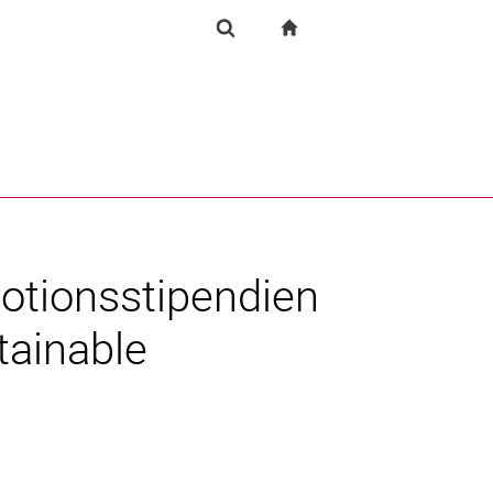
igation
zur Startseite
Forschung
Suchformular
chine
Suchen (öffnet externen Link in einem neuen Fenst
otionsstipendien
tainable