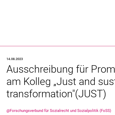
Springe direkt zu: Inhalt
Springe direkt zu: Suche
Springe direkt zu: Hauptnav
Suchmas
14.08.2023
Ausschreibung für Prom
am Kolleg „Just and sus
transformation"(JUST)
@Forschungsverbund für Sozialrecht und Sozialpolitik (FoSS)