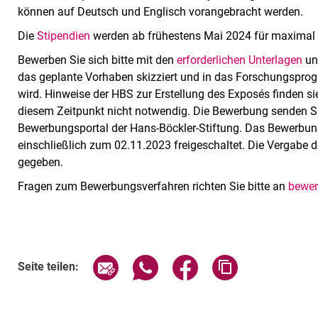
können auf Deutsch und Englisch vorangebracht werden.
Die
Stipendien
werden ab frühestens Mai 2024 für maximal 
Bewerben Sie sich bitte mit den
erforderlichen Unterlagen
un
das geplante Vorhaben skizziert und in das Forschungspro
wird. Hinweise der HBS zur Erstellung des Exposés finden s
diesem Zeitpunkt nicht notwendig. Die Bewerbung senden Sie
Bewerbungsportal der Hans-Böckler-Stiftung. Das Bewerbu
einschließlich zum 02.11.2023 freigeschaltet. Die Vergabe
gegeben.
Fragen zum Bewerbungsverfahren richten Sie bitte an
bewer
Seite über E-Mail teilen
Seite über WhatsApp teilen (exte
Seite über Facebook teil
Adresse der Sei
Seite teilen: