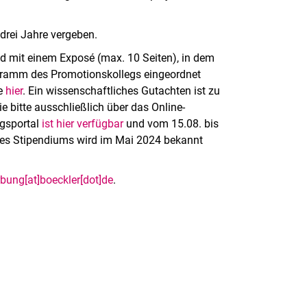
drei Jahre vergeben.
d mit einem Exposé (max. 10 Seiten), in dem
gramm des Promotionskollegs eingeordnet
ie
hier
. Ein wissenschaftliches Gutachten ist zu
 bitte ausschließlich über das Online-
ngsportal
ist hier verfügbar
und vom 15.08. bis
 des Stipendiums wird im Mai 2024 bekannt
bung[at]boeckler[dot]de
.
rner Link, öffnet neues Fenster)
en (externer Link, öffnet neues Fenster)
te kopieren