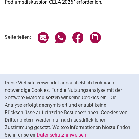
Podiumsdiskussion CELA 2026“ erforderlich.
Seite über E-Mail teilen
Seite über WhatsApp teilen (exter
Seite über Facebook teile
Adresse der Seite
Seite teilen:
Cookie-Hinweis
Datenschutz
Diese Website verwendet ausschließlich technisch
notwendige Cookies. Für die Nutzungsanalyse mit der
Barrierefreiheit
Software Matomo setzen wir keine Cookies ein. Die
Transparenter KI-Einsatz
Analyse erfolgt anonymisiert und erlaubt keine
Impressum
Rückschlüsse auf einzelne Besucher*innen. Cookies von
Cookie-Einstellungen
Drittanbietern werden nur nach ausdrücklicher
Zustimmung gesetzt. Weitere Informationen hierzu finden
Sie in unseren
Datenschutzhinweisen
.