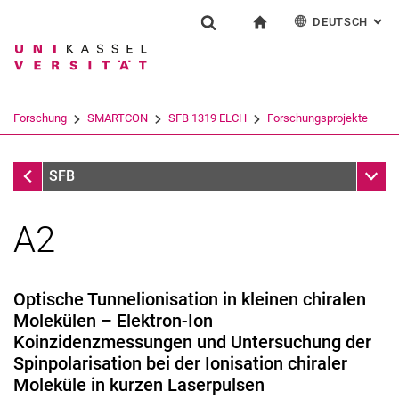
DEUTSCH
: AL
Springe direkt zu: Inhalt
Springe direkt zu: Suche
Springe direkt zu: Hauptnav
zur Startseite
Forschung
Suchformular
Suchbegriff
English
Suchmaschine
Forschung
SMARTCON
SFB 1319 ELCH
Forschungsprojekte
Suchen (öffnet externen Link in einem 
Forschungsprojekte
Unter
SFB
A2
Optische Tunnelionisation in kleinen chiralen
Molekülen – Elektron-Ion
Über ELCH
Koinzidenzmessungen und Untersuchung der
Forschungsprojekte
Spinpolarisation bei der Ionisation chiraler
Projektbereiche erste Förderperiode
Moleküle in kurzen Laserpulsen