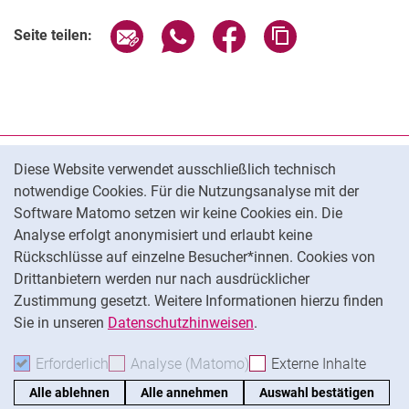
Seite über E-Mail teilen
Seite über WhatsApp teilen (exter
Seite über Facebook teile
Adresse der Seite
Seite teilen:
Cookie-Hinweis
Datenschutz
Diese Website verwendet ausschließlich technisch
notwendige Cookies. Für die Nutzungsanalyse mit der
Barrierefreiheit
Software Matomo setzen wir keine Cookies ein. Die
Transparenter KI-Einsatz
Analyse erfolgt anonymisiert und erlaubt keine
Impressum
Rückschlüsse auf einzelne Besucher*innen. Cookies von
Cookie-Einstellungen
Drittanbietern werden nur nach ausdrücklicher
Zustimmung gesetzt. Weitere Informationen hierzu finden
Sie in unseren
Datenschutzhinweisen
.
Na
Erforderlich
Erforderliche Cookies akzeptieren
Analyse (Matomo)
Analyse-Cookies akzepti
Externe Inhalte
: Exte
Alle ablehnen
Alle annehmen
Auswahl bestätigen