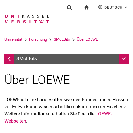
DEUTSCH
: AL
Springe direkt zu: Inhalt
Springe direkt zu: Suche
Springe direkt zu: Hauptnav
zur Startseite
Forschung
Suchformular
Suchbegriff
English
Suchmaschine
Universität
Forschung
SMoLBits
Über LOEWE
Suchen (öffnet externen Link in einem 
Forschung
Unter
SMoLBits
Über LOEWE
LOEWE ist eine Landesoffensive des Bundeslandes Hessen
zur Entwicklung wissenschaftlich-ökonomischer Exzellenz.
Weitere Informationen erhalten Sie über die
LOEWE-
Webseiten
.