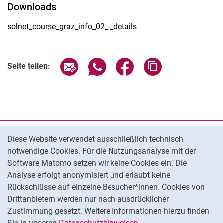
Downloads
solnet_course_graz_info_02_-_details
Seite über E-Mail teilen
Seite über WhatsApp teilen (exter
Seite über Facebook teile
Adresse der Seite
Seite teilen:
Cookie-Hinweis
Datenschutz
Diese Website verwendet ausschließlich technisch
notwendige Cookies. Für die Nutzungsanalyse mit der
Barrierefreiheit
Software Matomo setzen wir keine Cookies ein. Die
Transparenter KI-Einsatz
Analyse erfolgt anonymisiert und erlaubt keine
Impressum
Rückschlüsse auf einzelne Besucher*innen. Cookies von
Cookie-Einstellungen
Drittanbietern werden nur nach ausdrücklicher
Zustimmung gesetzt. Weitere Informationen hierzu finden
Sie in unseren
Datenschutzhinweisen
.