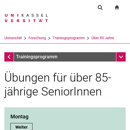
Springe direkt zu: Inhalt
Springe direkt zu: Suche
Springe direkt zu: Hauptnav
zur S
Forschung
Suchformular
Suchbegriff
Suchmaschine
Universität
Forschung
Trainingsprogramm
Über 85 Jahre
Suchen (öffnet externen Link in einem 
Forschung
Unter
Trainingsprogramm
Übungen für über 85-
jährige SeniorInnen
Montag
Montag
Montag:
Weiter
Dienstag