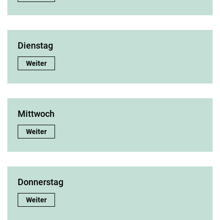
Mittwoch
Donnerstag
Freitag
Dienstag
Samstag
Dienstag:
Weiter
Mittwoch
Mittwoch:
Weiter
Donnerstag
Donnerstag:
Weiter