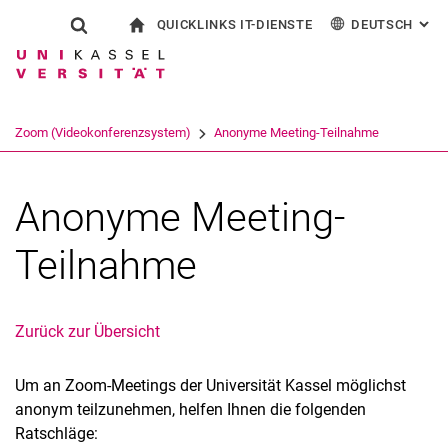
QUICKLINKS IT-DIENSTE
DEUTSCH
: AL
Springe direkt zu: Inhalt
Springe direkt zu: Suche
Springe direkt zu: Hauptnav
zur Startseite
Suchformular
Suchbegriff
Outlook Webzugriff
English
eCampus
WLAN Eduroam
Suchmaschine
Zoom (Videokonferenzsystem)
Anonyme Meeting-Teilnahme
CampusCard Selfservice
Identitätsmanagement (IDM)
Suchen (öffnet externen Link in einem 
Anonyme Meeting-
Teilnahme
Zurück zur Übersicht
Um an Zoom-Meetings der Universität Kassel möglichst
anonym teilzunehmen, helfen Ihnen die folgenden
Ratschläge: