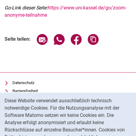
Go-Link dieser Seite:
https://www.uni-kassel.de/go/zoom-
anonyme-teilnahme
Seite über E-Mail teilen
Seite über WhatsApp teilen (exter
Seite über Facebook teile
Adresse der Seite
Seite teilen:
Datenschutz
Barrierefreiheit
Cookie-Hinweis
Transparenter KI-Einsatz
Diese Website verwendet ausschließlich technisch
notwendige Cookies. Für die Nutzungsanalyse mit der
Impressum
Software Matomo setzen wir keine Cookies ein. Die
IT-Benutzungsordnung
Analyse erfolgt anonymisiert und erlaubt keine
Cookie-Einstellungen
Rückschlüsse auf einzelne Besucher*innen. Cookies von