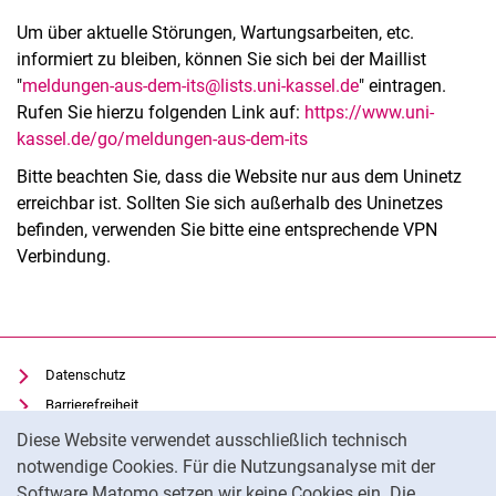
Um über aktuelle Störungen, Wartungsarbeiten, etc.
informiert zu bleiben, können Sie sich bei der Maillist
"
meldungen-aus-dem-its@
lists.uni-kassel.de
" eintragen.
Rufen Sie hierzu folgenden Link auf:
https://www.uni-
kassel.de/go/meldungen-aus-dem-its
Bitte beachten Sie, dass die Website nur aus dem Uninetz
erreichbar ist. Sollten Sie sich außerhalb des Uninetzes
befinden, verwenden Sie bitte eine entsprechende VPN
Verbindung.
Datenschutz
Barrierefreiheit
Cookie-Hinweis
Transparenter KI-Einsatz
Diese Website verwendet ausschließlich technisch
notwendige Cookies. Für die Nutzungsanalyse mit der
Impressum
Software Matomo setzen wir keine Cookies ein. Die
IT-Benutzungsordnung