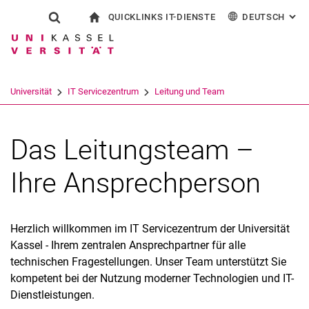
QUICKLINKS IT-DIENSTE
DEUTSCH
: AL
Springe direkt zu: Inhalt
Springe direkt zu: Suche
Springe direkt zu: Hauptnav
zur Startseite
Suchformular
Suchbegriff
Outlook Webzugriff
English
eCampus
WLAN Eduroam
Suchmaschine
Universität
IT Servicezentrum
Leitung und Team
CampusCard Selfservice
Identitätsmanagement (IDM)
Suchen (öffnet externen Link in einem 
Das Leitungsteam –
Ihre Ansprechperson
Herzlich willkommen im IT Servicezentrum der Universität
Kassel - Ihrem zentralen Ansprechpartner für alle
technischen Fragestellungen. Unser Team unterstützt Sie
kompetent bei der Nutzung moderner Technologien und IT-
Dienstleistungen.