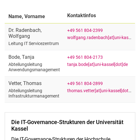
Kontaktinfos
Name, Vorname
Dr.
Radenbach
,
+49 561 804-2399
Wolfgang
wolfgang.radenbach[at]uni-kassel[dot]de
Leitung IT Servicezentrum
Bode
,
Tanja
+49 561 804-2173
tanja.bode[at]uni-kassel[dot]de
Abteilungsleitung
Anwendungsmanagement
Vetter
,
Thomas
+49 561 804-2899
thomas.vetter[at]uni-kassel[dot]de
Abteilungsleitung
Infrastrukturmanagement
Die IT-Governance-Strukturen der Universität
Kassel
Die IT-Governance-Strukturen der Hochschule