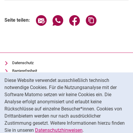
Seite über E-Mail teilen
Seite über WhatsApp teilen (exter
Seite über Facebook teile
Adresse der Seite
Seite teilen:
Datenschutz
Barrierefreiheit
Cookie-Hinweis
Transparenter KI-Einsatz
Diese Website verwendet ausschließlich technisch
notwendige Cookies. Für die Nutzungsanalyse mit der
Impressum
Software Matomo setzen wir keine Cookies ein. Die
IT-Benutzungsordnung
Analyse erfolgt anonymisiert und erlaubt keine
Cookie-Einstellungen
Rückschlüsse auf einzelne Besucher*innen. Cookies von
Drittanbietern werden nur nach ausdrücklicher
Zustimmung gesetzt. Weitere Informationen hierzu finden
Externer Link: Universität Kassel auf
Facebook
(öffnet neues Fenster)
Sie in unseren
Datenschutzhinweisen
.