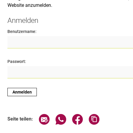
Website anzumelden.
Anmelden
Benutzername:
Passwort:
Seite über E-Mail teilen
Seite über WhatsApp teilen (exte
Seite über Facebook teil
Adresse der Sei
Seite teilen: