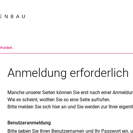
Springe direkt zu: Inhalt
Springe direkt zu: Suche
Springe direkt zu: Hauptnav
Suchmas
or­der­l...
An­mel­dung er­for­der­lich
Manche unserer Seiten können Sie erst nach einer Anmeldun
Wie es scheint, wollten Sie so eine Seite aufrufen.
Bitte melden Sie sich hier an und Sie werden zur Ihrer eigent
Benutzeranmeldung
Bitte geben Sie Ihren Benutzernamen und Ihr Passwort ein, 