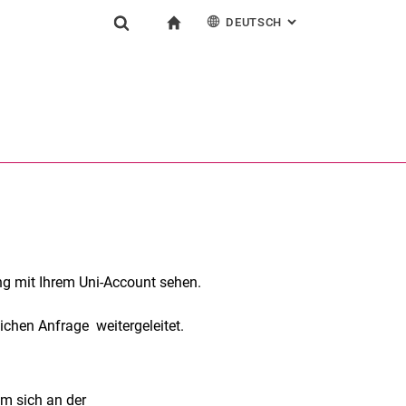
DEUTSCH
: ALTERNATIVE SEI
igation
zur Startseite
Suchformular
chine
English
Suchen (öffnet externen Link in einem neuen Fenst
g mit Ihrem Uni-Account sehen.
lichen Anfrage weitergeleitet.
um sich an der