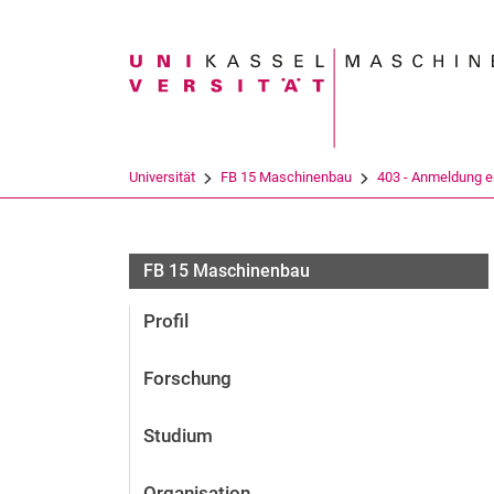
Suchbegriff
Universität
FB 15 Maschinenbau
403 - An­mel­dung er­f
FB 15 Maschinenbau
Profil
Forschung
Studium
Organisation