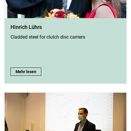
Hinrich Lührs
Cladded steel for clutch disc carriers
Hinrich Lührs:
Mehr lesen