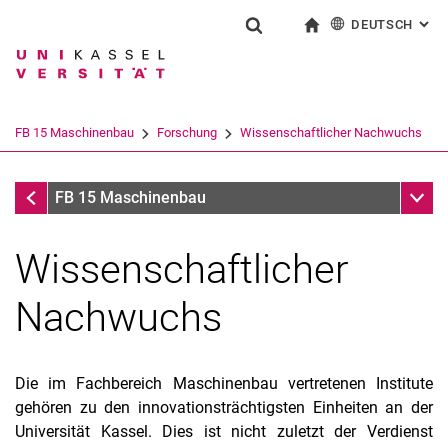
DEUTSCH
: AL
Springe direkt zu: Inhalt
Springe direkt zu: Suche
Springe direkt zu: Hauptnav
zur Startseite
Suchformular
Suchbegriff
English
Suchmaschine
FB 15 Maschinenbau
Forschung
Wissenschaftlicher Nachwuchs
Suchen (öffnet externen Link in einem 
Forschung
Unter
FB 15 Maschinenbau
Wissenschaftlicher
Nachwuchs
Forschungsschwerpunkte
Forschungs- und Graduiertenförderung
Multi Signal Far Field Microscope (MSFFM)
Die im Fachbereich Maschinenbau vertretenen Institute
Künstliche Intelligenz in der Hochschulbildung
gehören zu den innovationsträchtigsten Einheiten an der
Wissenschaftlicher Nachwuchs
Universität Kassel. Dies ist nicht zuletzt der Verdienst