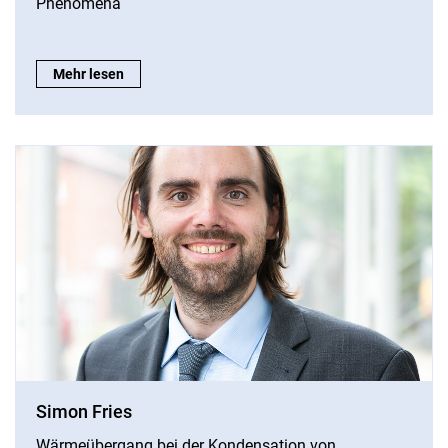
Phenomena
Simon Bäuerle:
Mehr lesen
Simon Fries
Wärmeübergang bei der Kondensation von