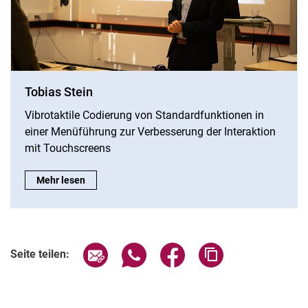
Tobias Stein
Vibrotaktile Codierung von Standardfunktionen in
einer Menüführung zur Verbesserung der Interaktion
mit Touchscreens
Tobias Stein:
Mehr lesen
Seite über E-Mail teilen
Seite über WhatsApp teilen (exter
Seite über Facebook teile
Adresse der Seite
Seite teilen: