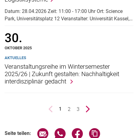
Datum: 28.04.2026 Zeit: 11:00 - 17:00 Uhr Ort: Science
Park, Universitätsplatz 12 Veranstalter: Universität Kassel,…
30.
OKTOBER 2025
AKTUELLES
Veranstaltungsreihe im Wintersemester
2025/26 | Zukunft gestalten: Nachhaltigkeit
interdisziplinär gedacht
vorherige Seite
Seite
2
Seite
3
nächste Seite
1
()
Seite über E-Mail teilen
Seite über WhatsApp teilen (exter
Seite über Facebook teile
Adresse der Seite
Seite teilen: