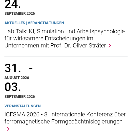
24.
SEPTEMBER 2026
AKTUELLES | VERANSTALTUNGEN
Lab Talk: KI, Simulation und Arbeitspsychologie
für wirksamere Entscheidungen im
Stellenangebote
Unternehmen mit Prof. Dr. Oliver Sträter
Shop
Angebote für Schüler:innen / Studieninteressierte
50 Jahre Maschinenbau
31.
-
Mediathek
AUGUST 2026
Suche
03.
SEPTEMBER 2026
VERANSTALTUNGEN
ICFSMA 2026 - 8. internationale Konferenz über
ferromagnetische Formgedächtnislegierungen