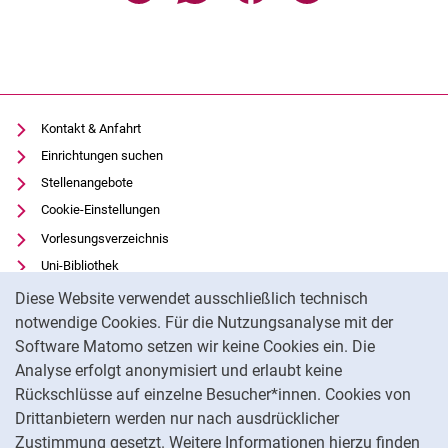
Kontakt & Anfahrt
Einrichtungen suchen
Stellenangebote
Cookie-Einstellungen
Vorlesungsverzeichnis
Uni-Bibliothek
Cookie-Hinweis
Moodle
Diese Website verwendet ausschließlich technisch
Panopto
notwendige Cookies. Für die Nutzungsanalyse mit der
Software Matomo setzen wir keine Cookies ein. Die
Datenschutz
Analyse erfolgt anonymisiert und erlaubt keine
Barrierefreiheit
Rückschlüsse auf einzelne Besucher*innen. Cookies von
Transparenter KI-Einsatz
Drittanbietern werden nur nach ausdrücklicher
Impressum
Zustimmung gesetzt. Weitere Informationen hierzu finden