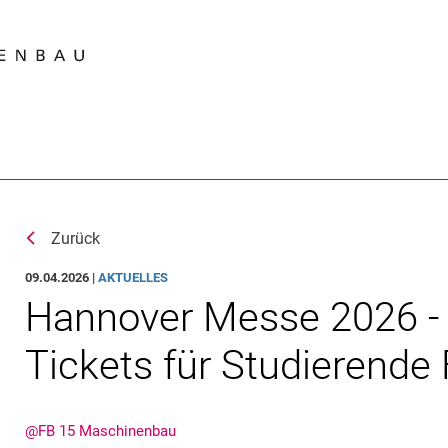
Springe direkt zu: Inhalt
Springe direkt zu: Suche
Springe direkt zu: Hauptnav
Suchmas
Zurück
09.04.2026 |
AKTUELLES
Hannover Messe 2026 - 
Tickets für Studierende
@FB 15 Maschinenbau