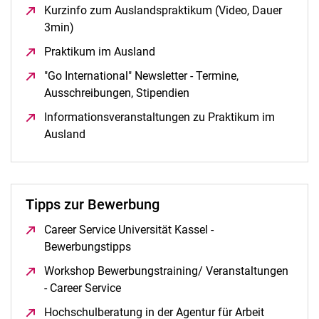
Kurzinfo zum Auslandspraktikum (Video, Dauer
3min)
(öffnet neues Fenster)
Praktikum im Ausland
(öffnet neues Fenster)
"Go International" Newsletter - Termine,
Ausschreibungen, Stipendien
(öffnet neues Fenster)
Informationsveranstaltungen zu Praktikum im
Ausland
(öffnet neues Fenster)
Tipps zur Bewerbung
Career Service Universität Kassel -
Bewerbungstipps
(öffnet neues Fenster)
Workshop Bewerbungstraining/ Veranstaltungen
- Career Service
(öffnet neues Fenster)
Hochschulberatung in der Agentur für Arbeit
(öffnet ne