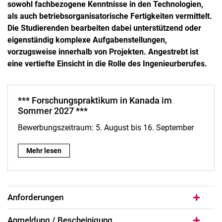
sowohl fachbezogene Kenntnisse in den Technologien,
als auch betriebsorganisatorische Fertigkeiten vermittelt.
Die Studierenden bearbeiten dabei unterstützend oder
Klausurtermine
eigenständig komplexe Aufgabenstellungen,
vorzugsweise innerhalb von Projekten. Angestrebt ist
Projekte
eine vertiefte Einsicht in die Rolle des Ingenieurberufes.
Grundpraktikum
Berufspraktische Studien (BPS)
Anmeldung zum BPS
*** Forschungspraktikum in Kanada im
Stellensuche - BPS
Sommer 2027 ***
BUDDY-Programm
Bewerbungszeitraum: 5. August bis 16. September
Mathematik Propädeutik
Auslandssemester
*** Forschungspraktikum in Kanada im Sommer 2027 ***:
Mehr lesen
Individuelles Coaching
FAQs und Downloads
Anforderungen
Anmeldung / Bescheinigung