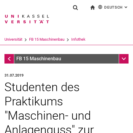
DEUTSCH
: AL
Springe direkt zu: Inhalt
Springe direkt zu: Suche
Springe direkt zu: Hauptnav
zur Startseite
Suchformular
Suchbegriff
English
Suchmaschine
Universität
FB 15 Maschinenbau
Infothek
Suchen (öffnet externen Link in einem 
Infothek
Unter
FB 15 Maschinenbau
31.07.2019
Studenten des
Praktikums
"Maschinen- und
Anlagenguss" zur