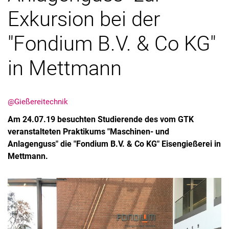
Exkursion bei der
"Fondium B.V. & Co KG"
in Mettmann
Stellenangebote
Shop
Angebote für Schüler:innen / Studieninteressierte
@Gießereitechnik
50 Jahre Maschinenbau
Am 24.07.19 besuchten Studierende des vom GTK
Mediathek
veranstalteten Praktikums "Maschinen- und
Suche
Anlagenguss" die "Fondium B.V. & Co KG" Eisengießerei in
Mettmann.