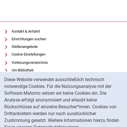
Kontakt & Anfahrt
Einrichtungen suchen
Stellenangebote
Cookie-Einstellungen
Vorlesungsverzeichnis
Uni-Bibliothek
Cookie-Hinweis
Moodle
Diese Website verwendet ausschließlich technisch
Panopto
notwendige Cookies. Für die Nutzungsanalyse mit der
Software Matomo setzen wir keine Cookies ein. Die
Datenschutz
Analyse erfolgt anonymisiert und erlaubt keine
Barrierefreiheit
Rückschlüsse auf einzelne Besucher*innen. Cookies von
Transparenter KI-Einsatz
Drittanbietern werden nur nach ausdrücklicher
Impressum
Zustimmung gesetzt. Weitere Informationen hierzu finden