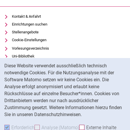
Kontakt & Anfahrt
Einrichtungen suchen
Stellenangebote
Cookie-Einstellungen
Vorlesungsverzeichnis
Uni-Bibliothek
Cookie-Hinweis
Moodle
Diese Website verwendet ausschließlich technisch
Panopto
notwendige Cookies. Für die Nutzungsanalyse mit der
Software Matomo setzen wir keine Cookies ein. Die
Datenschutz
Analyse erfolgt anonymisiert und erlaubt keine
Barrierefreiheit
Rückschlüsse auf einzelne Besucher*innen. Cookies von
Transparenter KI-Einsatz
Drittanbietern werden nur nach ausdrücklicher
Impressum
Zustimmung gesetzt. Weitere Informationen hierzu finden
Sie in unseren Datenschutzhinweisen.
Na
Erforderlich
Erforderliche Cookies akzeptieren
Analyse (Matomo)
Analyse-Cookies akzepti
Externe Inhalte
: Exte