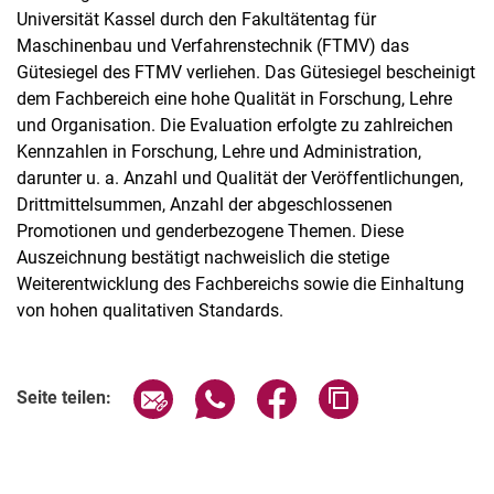
Universität Kassel durch den Fakultätentag für
Maschinenbau und Verfahrenstechnik (FTMV) das
Gütesiegel des FTMV verliehen. Das Gütesiegel bescheinigt
dem Fachbereich eine hohe Qualität in Forschung, Lehre
und Organisation. Die Evaluation erfolgte zu zahlreichen
Stellenangebote
Kennzahlen in Forschung, Lehre und Administration,
Shop
darunter u. a. Anzahl und Qualität der Veröffentlichungen,
Angebote für Schüler:innen / Studieninteressierte
Drittmittelsummen, Anzahl der abgeschlossenen
Promotionen und genderbezogene Themen. Diese
50 Jahre Maschinenbau
Auszeichnung bestätigt nachweislich die stetige
Mediathek
Weiterentwicklung des Fachbereichs sowie die Einhaltung
Suche
von hohen qualitativen Standards.
Seite über E-Mail teilen
Seite über WhatsApp teilen (exter
Seite über Facebook teile
Adresse der Seite
Seite teilen: