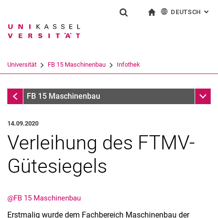
DEUTSCH
: AL
Springe direkt zu: Inhalt
Springe direkt zu: Suche
Springe direkt zu: Hauptnav
zur Startseite
Suchformular
Suchbegriff
English
Suchmaschine
Universität
FB 15 Maschinenbau
Infothek
Suchen (öffnet externen Link in einem 
Infothek
Unter
FB 15 Maschinenbau
14.09.2020
Verleihung des FTMV-
Gütesiegels
@FB 15 Maschinenbau
Erstmalig wurde dem Fachbereich Maschinenbau der