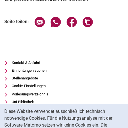
Seite über E-Mail teilen
Seite über WhatsApp teilen (exter
Seite über Facebook teile
Adresse der Seite
Seite teilen:
Kontakt & Anfahrt
Einrichtungen suchen
Stellenangebote
Cookie-Einstellungen
Vorlesungsverzeichnis
Uni-Bibliothek
Cookie-Hinweis
Moodle
Diese Website verwendet ausschließlich technisch
Panopto
notwendige Cookies. Für die Nutzungsanalyse mit der
Software Matomo setzen wir keine Cookies ein. Die
Datenschutz