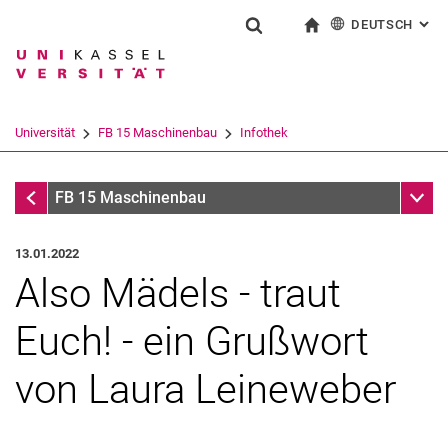
DEUTSCH
: AL
Springe direkt zu: Inhalt
Springe direkt zu: Suche
Springe direkt zu: Hauptnav
zur Startseite
Suchformular
Suchbegriff
English
Suchmaschine
Universität
FB 15 Maschinenbau
Infothek
Suchen (öffnet externen Link in einem 
Infothek
Unter
FB 15 Maschinenbau
13.01.2022
Also Mädels - traut
Euch! - ein Grußwort
von Laura Leineweber