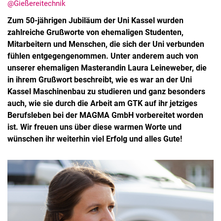
@Gießereitechnik
Zum 50-jährigen Jubiläum der Uni Kassel wurden
zahlreiche Grußworte von ehemaligen Studenten,
Mitarbeitern und Menschen, die sich der Uni verbunden
fühlen entgegengenommen. Unter anderem auch von
Stellenangebote
unserer ehemaligen Masterandin Laura Leineweber, die
Shop
in ihrem Grußwort beschreibt, wie es war an der Uni
Angebote für Schüler:innen / Studieninteressierte
Kassel Maschinenbau zu studieren und ganz besonders
auch, wie sie durch die Arbeit am GTK auf ihr jetziges
50 Jahre Maschinenbau
Berufsleben bei der MAGMA GmbH vorbereitet worden
Mediathek
ist. Wir freuen uns über diese warmen Worte und
Suche
wünschen ihr weiterhin viel Erfolg und alles Gute!