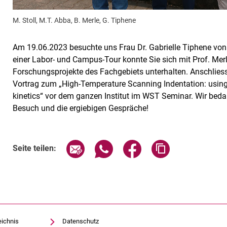
M. Stoll, M.T. Abba, B. Merle, G. Tiphene
Am 19.06.2023 besuchte uns Frau Dr. Gabrielle Tiphene von 
einer Labor- und Campus-Tour konnte Sie sich mit Prof. Merl
Forschungsprojekte des Fachgebiets unterhalten. Anschliess
Vortrag zum „High-Temperature Scanning Indentation: using 
kinetics“ vor dem ganzen Institut im WST Seminar. Wir bedan
Besuch und die ergiebigen Gespräche!
Seite über E-Mail teilen
Seite über WhatsApp teilen (exte
Seite über Facebook teil
Adresse der Sei
Seite teilen:
eichnis
Datenschutz