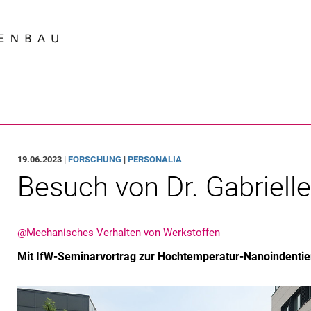
Springe direkt zu: Inhalt
Springe direkt zu: Suche
Springe direkt zu: Hauptnav
Suchmas
19.06.2023 |
FORSCHUNG
|
PERSONALIA
Besuch von Dr. Gabriell
@Mechanisches Verhalten von Werkstoffen
Mit IfW-Seminarvortrag zur Hochtemperatur-Nanoindenti