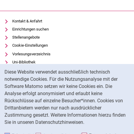
Kontakt & Anfahrt
Einrichtungen suchen
Stellenangebote
Cookie-Einstellungen
Vorlesungsverzeichnis
Uni-Bibliothek
Cookie-Hinweis
Moodle
Diese Website verwendet ausschließlich technisch
Panopto
notwendige Cookies. Für die Nutzungsanalyse mit der
Software Matomo setzen wir keine Cookies ein. Die
Datenschutz
Analyse erfolgt anonymisiert und erlaubt keine
Barrierefreiheit
Rückschlüsse auf einzelne Besucher*innen. Cookies von
Transparenter KI-Einsatz
Drittanbietern werden nur nach ausdrücklicher
Impressum
Zustimmung gesetzt. Weitere Informationen hierzu finden
Sie in unseren Datenschutzhinweisen.
Na