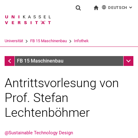
DEUTSCH
: AL
Springe direkt zu: Inhalt
Springe direkt zu: Suche
Springe direkt zu: Hauptnav
zur Startseite
Suchformular
Suchbegriff
English
Suchmaschine
Universität
FB 15 Maschinenbau
Infothek
Suchen (öffnet externen Link in einem 
Infothek
Unter
FB 15 Maschinenbau
Antrittsvorlesung von
Prof. Stefan
Lechtenböhmer
@Sustainable Technology Design