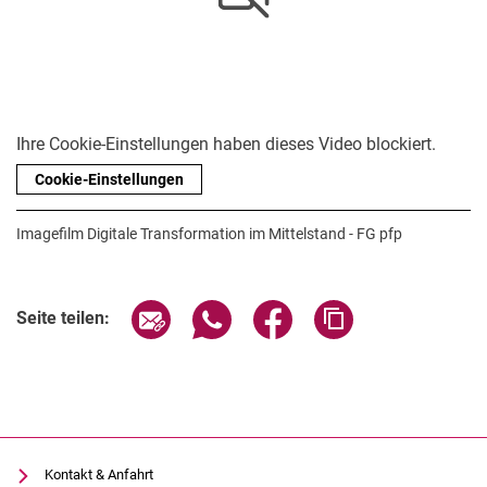
Stellenangebote
Ihre Cookie-Einstellungen haben dieses Video blockiert.
Shop
Cookie-Einstellungen
Angebote für Schüler:innen / Studieninteressierte
50 Jahre Maschinenbau
Imagefilm Digitale Transformation im Mittelstand - FG pfp
Mediathek
Suche
Seite über E-Mail teilen
Seite über WhatsApp teilen (exter
Seite über Facebook teile
Adresse der Seite
Seite teilen:
Kontakt & Anfahrt