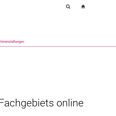
igation
zur Startseite
Suchformular
chine
Suchen (öffnet externen Link in einem neuen Fenst
 Veranstaltungen
Fachgebiets online