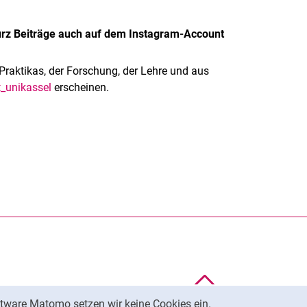
urz Beiträge auch auf dem Instagram-Account
Praktikas, der Forschung, der Lehre und aus
_unikassel
erscheinen.
rner Link, öffnet neues Fenster)
en (externer Link, öffnet neues Fenster)
te kopieren
Nach oben
tware Matomo setzen wir keine Cookies ein.