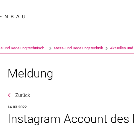
Springe direkt zu: Inhalt
Springe direkt zu: Suche
Springe direkt zu: Hauptnav
Suchmas
e und Regelung technisch...
Mess- und Regelungstechnik
Aktuelles und
Meldung
Zurück
14.03.2022
Instagram-Account des 