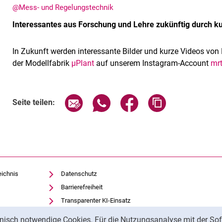
@Mess- und Regelungstechnik
Interessantes aus Forschung und Lehre zukünftig durch k
In Zukunft werden interessante Bilder und kurze Videos von 
der Modellfabrik
µPlant
auf unserem Instagram-Account
mrt
Seite über E-Mail teilen
Seite über WhatsApp teilen (exte
Seite über Facebook teil
Adresse der Sei
Seite teilen:
eichnis
Datenschutz
Barrierefreiheit
Transparenter KI-Einsatz
Impressum
nisch notwendige Cookies. Für die Nutzungsanalyse mit der Sof