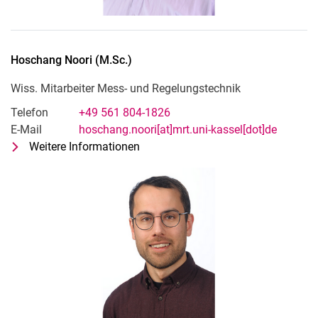
Hoschang
Noori
(
M.Sc.
)
Wiss. Mitarbeiter Mess- und Regelungstechnik
Telefon
+49 561 804-1826
E-Mail
hoschang.noori[at]mrt.uni-kassel[dot]de
Weitere Informationen
zu Hoschang Noori (M.Sc.)
Wiss. Mitarbeiter Mess- und Regelu