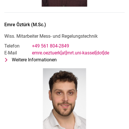
Emre
Öztürk
(
M.Sc.
)
Wiss. Mitarbeiter Mess- und Regelungstechnik
Telefon
+49 561 804-2849
E-Mail
emre.oeztuerk[at]mrt.uni-kassel[dot]de
Weitere Informationen
zu Emre Öztürk (M.Sc.)
Wiss. Mitarbeiter Mess- und Regelu