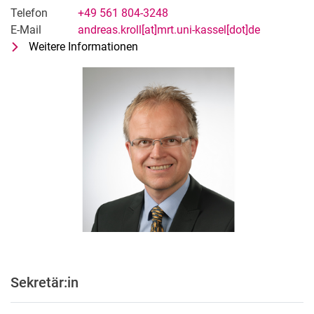
Telefon
+49 561 804-3248
E-Mail
andreas.kroll[at]mrt.uni-kassel[dot]de
Weitere Informationen
zu Prof. Dr.-Ing. Andreas Kroll
Fachgebietsleitung Mess- und Rege
Sekretär:in