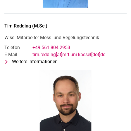
Tim
Redding
(
M.Sc.
)
Wiss. Mitarbeiter Mess- und Regelungstechnik
Telefon
+49 561 804-2953
E-Mail
tim.redding[at]mrt.uni-kassel[dot]de
Weitere Informationen
zu Tim Redding (M.Sc.)
Wiss. Mitarbeiter Mess- und Regelu