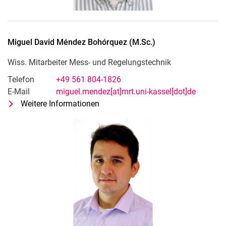
Miguel David
Méndez Bohórquez
(
M.Sc.
)
Wiss. Mitarbeiter Mess- und Regelungstechnik
Telefon
+49 561 804-1826
E-Mail
miguel.mendez[at]mrt.uni-kassel[dot]de
Weitere Informationen
zu Miguel David Méndez Bohórquez
Wiss. Mitarbeiter Mess- und Regelu