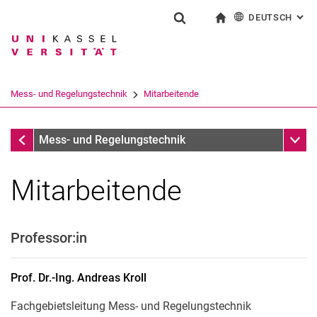
DEUTSCH
: AL
Springe direkt zu: Inhalt
Springe direkt zu: Suche
Springe direkt zu: Hauptnav
zur Startseite
Suchformular
Suchbegriff
English
Suchmaschine
Mess- und Regelungstechnik
Mitarbeitende
Suchen (öffnet externen Link in einem 
Institute
Unter
Mess- und Regelungstechnik
Mitarbeitende
Ehemalige Mitarbeitende
Professor:in
Prof. Dr.-Ing.
Andreas
Kroll
Fachgebietsleitung Mess- und Regelungstechnik