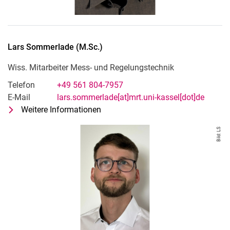
Lars
Sommerlade
(
M.Sc.
)
Wiss. Mitarbeiter Mess- und Regelungstechnik
Telefon
+49 561 804-7957
E-Mail
lars.sommerlade[at]mrt.uni-kassel[dot]de
Weitere Informationen
zu Lars Sommerlade (M.Sc.)
Wiss. Mitarbeiter Mess- und Regelu
Bild: LS