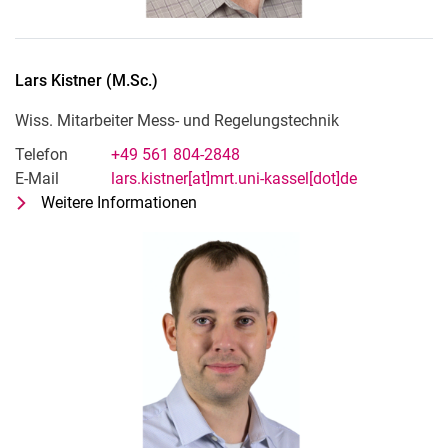
Lars
Kistner
(
M.Sc.
)
Wiss. Mitarbeiter Mess- und Regelungstechnik
Telefon
+49 561 804-2848
E-Mail
lars.kistner[at]mrt.uni-kassel[dot]de
Weitere Informationen
zu Lars Kistner (M.Sc.)
Wiss. Mitarbeiter Mess- und Regelu