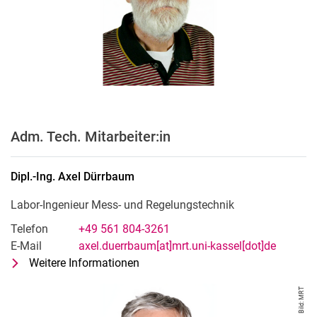
Adm. Tech. Mitarbeiter:in
Dipl.-Ing.
Axel
Dürrbaum
Labor-Ingenieur Mess- und Regelungstechnik
Telefon
+49 561 804-3261
E-Mail
axel.duerrbaum[at]mrt.uni-kassel[dot]de
Weitere Informationen
zu Dipl.-Ing. Axel Dürrbaum
Labor-Ingenieur Mess- und Regelun
Bild: MRT