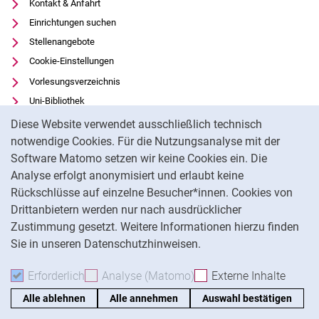
Kontakt & Anfahrt
Einrichtungen suchen
Stellenangebote
Cookie-Einstellungen
Vorlesungsverzeichnis
Uni-Bibliothek
Cookie-Hinweis
Moodle
Diese Website verwendet ausschließlich technisch
Panopto
notwendige Cookies. Für die Nutzungsanalyse mit der
Software Matomo setzen wir keine Cookies ein. Die
Datenschutz
Analyse erfolgt anonymisiert und erlaubt keine
Barrierefreiheit
Rückschlüsse auf einzelne Besucher*innen. Cookies von
Transparenter KI-Einsatz
Drittanbietern werden nur nach ausdrücklicher
Impressum
Zustimmung gesetzt. Weitere Informationen hierzu finden
Sie in unseren Datenschutzhinweisen.
Na
Erforderlich
Erforderliche Cookies akzeptieren
Analyse (Matomo)
Analyse-Cookies akzepti
Externe Inhalte
: Exte
Alle ablehnen
Alle annehmen
Auswahl bestätigen