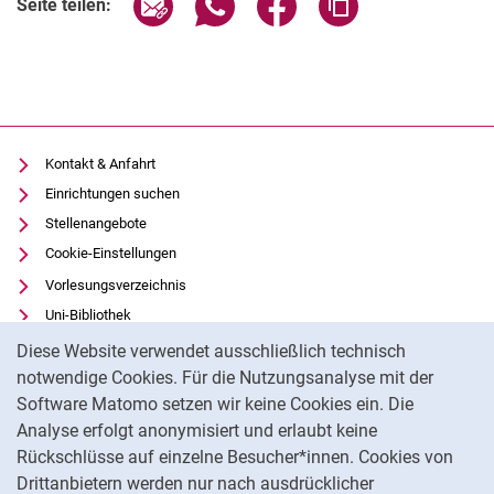
Seite teilen:
Kontakt & Anfahrt
Einrichtungen suchen
Stellenangebote
Cookie-Einstellungen
Vorlesungsverzeichnis
Uni-Bibliothek
Cookie-Hinweis
Moodle
Diese Website verwendet ausschließlich technisch
Panopto
notwendige Cookies. Für die Nutzungsanalyse mit der
Software Matomo setzen wir keine Cookies ein. Die
Datenschutz
Analyse erfolgt anonymisiert und erlaubt keine
Barrierefreiheit
Rückschlüsse auf einzelne Besucher*innen. Cookies von
Transparenter KI-Einsatz
Drittanbietern werden nur nach ausdrücklicher