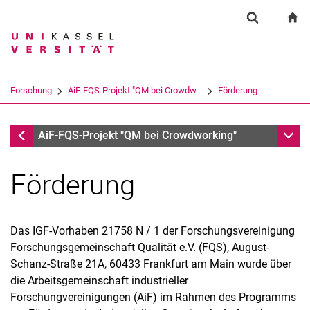
Springe direkt zu: Inhalt
Springe direkt zu: Suche
Springe direkt zu: Hauptnav
zu
Suchformul
Suchbegriff
Suchmaschine
Forschung
AiF-FQS-Projekt "QM bei Crowdw...
För­de­rung
Suchen (öffnet externen Link in einem 
Forschung
Unter
AiF-FQS-Projekt "QM bei Crowdworking"
För­de­rung
Das IGF-Vorhaben 21758 N / 1 der Forschungsvereinigung
Forschungsgemeinschaft Qualität e.V. (FQS), August-
Schanz-Straße 21A, 60433 Frankfurt am Main wurde über
die Arbeitsgemeinschaft industrieller
Forschungvereinigungen (AiF) im Rahmen des Programms