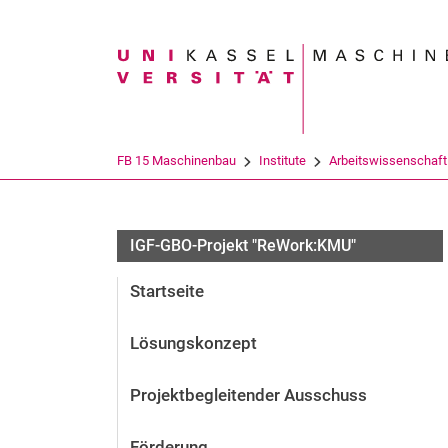
Suchbegriff
FB 15 Maschinenbau
Institute
Ar­beits­wis­sen­schaft
IGF-GBO-Projekt "ReWork:KMU"
Startseite
Lösungskonzept
Projektbegleitender Ausschuss
Förderung