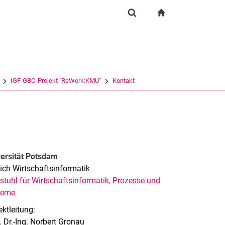
igation
zur Startseite
Suchformular
chine
Suchen (öffnet externen Link in einem neuen Fenst
IGF-GBO-Projekt "ReWork:KMU"
Kontakt
ersität Potsdam
ich Wirtschaftsinformatik
stuhl für Wirtschaftsinformatik, Prozesse und
teme
ektleitung:
. Dr.-Ing. Norbert Gronau