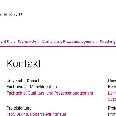
Springe direkt zu: Inhalt
Springe direkt zu: Suche
Springe direkt zu: Hauptnav
Suchmas
 und Pr...
Fachgebiete
Qualitäts- und Prozessmanageme...
Forschung
Kontakt
Universität Kassel
Univ
Fachbereich Maschinenbau
Bere
Fachgebiet Qualitäts- und Prozessmanagement
Lehr
Sys
Projektleitung:
Proj
Prof. Dr.-Ing. Robert Refflinghaus
Prof