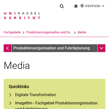
DEUTSCH
: AL
Springe direkt zu: Inhalt
Springe direkt zu: Suche
Springe direkt zu: Hauptnav
zur Startseite
Suchformular
Suchbegriff
English
Suchmaschine
Fachgebiete
Produktionsorganisation und Fa...
Media
Suchen (öffnet externen Link in einem 
Fachgebiete
Unter
Produktionsorganisation und Fabrikplanung
Media
Quicklinks
Digitale Transformation
Imagefilm - Fachgebiet Produktionsorganisation
und Fabrikplanung