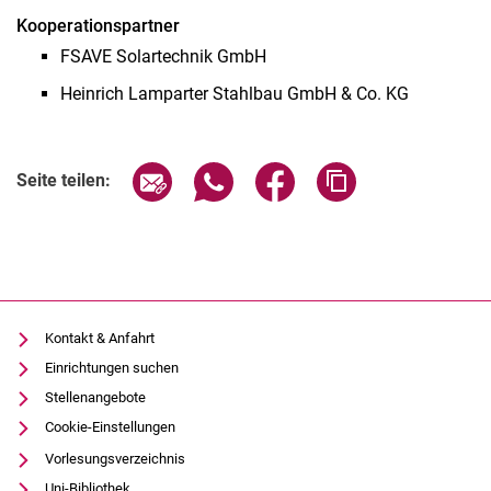
Kooperationspartner
FSAVE Solartechnik GmbH
Heinrich Lamparter Stahlbau GmbH & Co. KG
Seite über E-Mail teilen
Seite über WhatsApp teilen (exter
Seite über Facebook teile
Adresse der Seite
Seite teilen:
Kontakt & Anfahrt
Einrichtungen suchen
Stellenangebote
Cookie-Einstellungen
Vorlesungsverzeichnis
Uni-Bibliothek