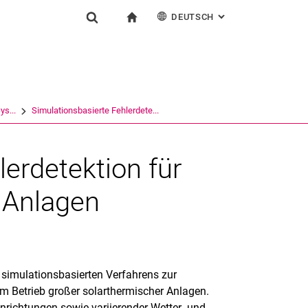
DEUTSCH
: ALTERNATIVE SEI
igation
zur Startseite
Suchformular
chine
English
Suchen (öffnet externen Link in einem neuen Fenst
s...
Simulationsbasierte Fehlerdete...
lerdetektion für
 Anlagen
s simulationsbasierten Verfahrens zur
im Betrieb großer solarthermischer Anlagen.
nrichtungen sowie variierender Wetter- und