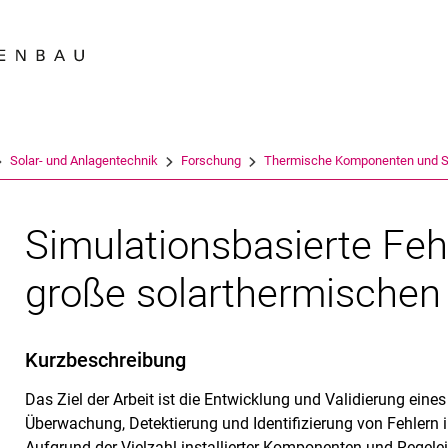
Springe direkt zu: Inhalt
Springe direkt zu: Suche
Springe direkt zu: Hauptnav
Suchmas
Solar- und Anlagentechnik
Forschung
Thermische Komponenten und Sy
Simulationsbasierte Feh
große solarthermischen
Kurzbeschreibung
Das Ziel der Arbeit ist die Entwicklung und Validierung eine
Überwachung, Detektierung und Identifizierung von Fehlern 
Aufgrund der Vielzahl installierter Komponenten und Regelei