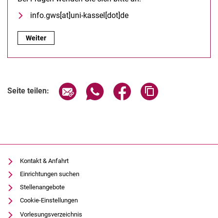
info.gws[at]uni-kassel[dot]de
Info und Kontakt:
Weiter
Seite über E-Mail teilen
Seite über WhatsApp teilen (exter
Seite über Facebook teile
Adresse der Seite
Seite teilen:
Kontakt & Anfahrt
Einrichtungen suchen
Stellenangebote
Cookie-Einstellungen
Vorlesungsverzeichnis