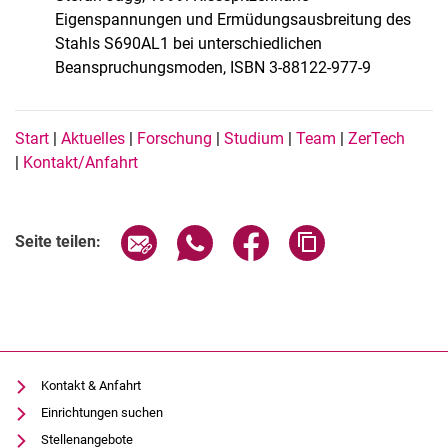
Eigenspannungen und Ermüdungsausbreitung des
Stahls S690AL1 bei unterschiedlichen
Beanspruchungsmoden, ISBN 3-88122-977-9
Navigation Buttons DE
Start
|
Aktuelles
|
Forschung
|
Studium
|
Team
|
ZerTech
|
Kontakt/Anfahrt
Seite über E-Mail teilen
Seite über WhatsApp teilen (exter
Seite über Facebook teile
Adresse der Seite
Seite teilen:
Kontakt & Anfahrt
Einrichtungen suchen
Stellenangebote