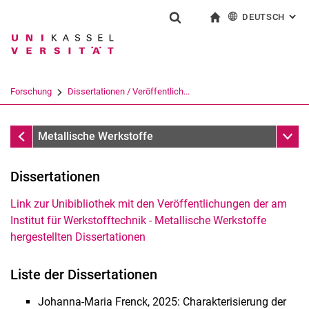
DEUTSCH
: AL
Springe direkt zu: Inhalt
Springe direkt zu: Suche
Springe direkt zu: Hauptnav
zur Startseite
Suchformular
Suchbegriff
English
Suchmaschine
Forschung
Dissertationen / Veröffentlich...
Suchen (öffnet externen Link in einem 
Dissertationen / Veröffentlichungen
Unter
Metallische Werkstoffe
Dissertationen
Link zur Unibibliothek mit den Veröffentlichungen der am
Additive Fertigung
Institut für Werkstofftechnik - Metallische Werkstoffe
hergestellten Dissertationen
Ermüdung und Randschichtoptimierung
Formgedächtnislegierungen
Liste der Dissertationen
Korrosion und Korrosionsschutz
Röntgenografische Feinstrukturanalysen
Johanna-Maria Frenck, 2025: Charakterisierung der