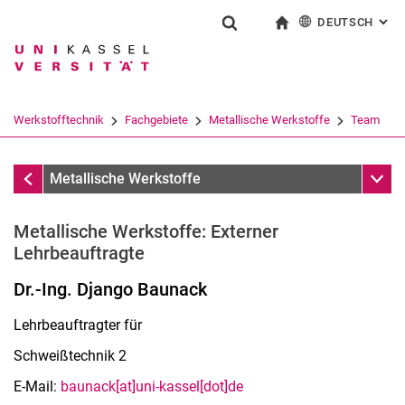
DEUTSCH
: AL
Springe direkt zu: Inhalt
Springe direkt zu: Suche
Springe direkt zu: Hauptnav
zur Startseite
Suchformular
Suchbegriff
English
Suchmaschine
Werkstofftechnik
Fachgebiete
Metallische Werkstoffe
Team
Suchen (öffnet externen Link in einem 
Team
Unter
Metallische Werkstoffe
Metallische Werkstoffe: Externer
Lehrbeauftragte
Dr.-Ing. Django Baunack
Lehrbeauftragter für
Schweißtechnik 2
E-Mail:
baunack[at]uni-kassel[dot]de