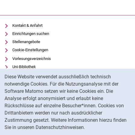
Kontakt & Anfahrt
Einrichtungen suchen
Stellenangebote
Cookie-Einstellungen
Vorlesungsverzeichnis
Uni-Bibliothek
Cookie-Hinweis
Moodle
Diese Website verwendet ausschließlich technisch
Panopto
notwendige Cookies. Für die Nutzungsanalyse mit der
Software Matomo setzen wir keine Cookies ein. Die
Datenschutz
Analyse erfolgt anonymisiert und erlaubt keine
Barrierefreiheit
Rückschlüsse auf einzelne Besucher*innen. Cookies von
Transparenter KI-Einsatz
Drittanbietern werden nur nach ausdrücklicher
Impressum
Zustimmung gesetzt. Weitere Informationen hierzu finden
Sie in unseren Datenschutzhinweisen.
Na