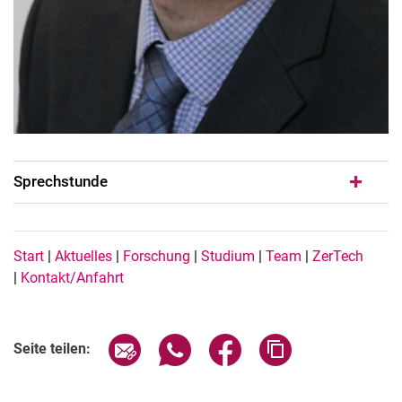
Sprechstunde
Navigation Buttons DE
Start
|
Aktuelles
|
Forschung
|
Studium
|
Team
|
ZerTech
|
Kontakt/Anfahrt
Seite über E-Mail teilen
Seite über WhatsApp teilen (exter
Seite über Facebook teile
Adresse der Seite
Seite teilen: