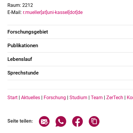
Raum: 2212
E-Mail:
r.mueller[at]uni-kassel[dot]de
Forschungsgebiet
Publikationen
Lebenslauf
Sprechstunde
Navigation Buttons DE
Start
|
Aktuelles
|
Forschung
|
Studium
|
Team
|
ZerTech
|
Ko
Seite über E-Mail teilen
Seite über WhatsApp teilen (exte
Seite über Facebook teil
Adresse der Sei
Seite teilen: