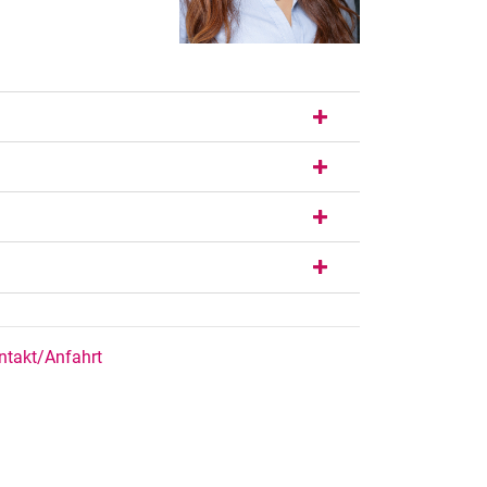
ntakt/Anfahrt
rner Link, öffnet neues Fenster)
en (externer Link, öffnet neues Fenster)
te kopieren