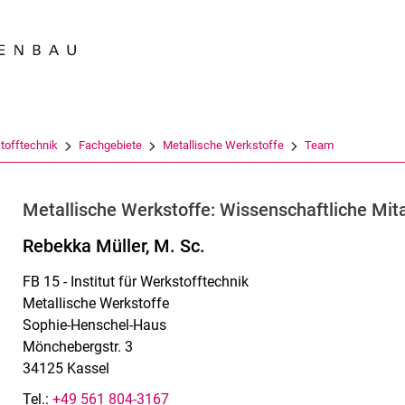
Springe direkt zu: Inhalt
Springe direkt zu: Suche
Springe direkt zu: Hauptnav
Suchmas
tofftechnik
Fachgebiete
Metallische Werkstoffe
Team
Metallische Werkstoffe: Wissenschaftliche Mita
Rebekka Müller, M. Sc.
FB 15 - Institut für Werkstofftechnik
Metallische Werkstoffe
Sophie-Henschel-Haus
Mönchebergstr. 3
34125 Kassel
Tel.:
+49 561 804-3167