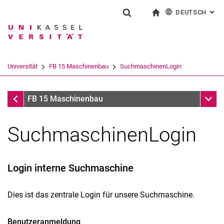
DEUTSCH
: AL
Springe direkt zu: Inhalt
Springe direkt zu: Suche
Springe direkt zu: Hauptnav
zur Startseite
Suchformular
Suchbegriff
English
Suchmaschine
Universität
FB 15 Maschinenbau
SuchmaschinenLogin
Suchen (öffnet externen Link in einem 
FB 15 Maschinenbau
Unter
FB 15 Maschinenbau
SuchmaschinenLogin
Login interne Suchmaschine
Dies ist das zentrale Login für unsere Suchmaschine.
Benutzeranmeldung