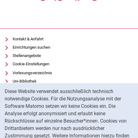
Kontakt & Anfahrt
Einrichtungen suchen
Stellenangebote
Cookie-Einstellungen
Vorlesungsverzeichnis
Uni-Bibliothek
Cookie-Hinweis
Moodle
Diese Website verwendet ausschließlich technisch
Panopto
notwendige Cookies. Für die Nutzungsanalyse mit der
Software Matomo setzen wir keine Cookies ein. Die
Datenschutz
Analyse erfolgt anonymisiert und erlaubt keine
Barrierefreiheit
Rückschlüsse auf einzelne Besucher*innen. Cookies von
Transparenter KI-Einsatz
Drittanbietern werden nur nach ausdrücklicher
Impressum
Zustimmung gesetzt. Weitere Informationen hierzu finden