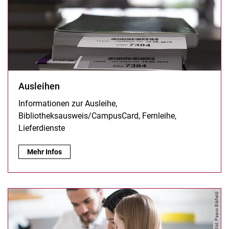
Ausleihen
Informationen zur Ausleihe,
Bibliotheksausweis/CampusCard, Fernleihe,
Lieferdienste
Ausleihen:
Mehr Infos
Bild: Paavo Blåfield