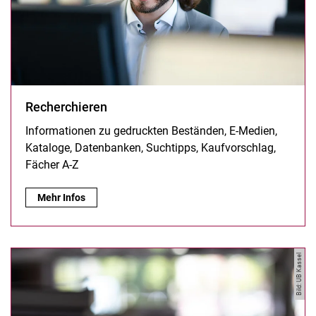
Recherchieren
Informationen zu gedruckten Beständen, E-Medien,
Kataloge, Datenbanken, Suchtipps, Kaufvorschlag,
Fächer A-Z
Recherchieren:
Mehr Infos
Bild: UB Kassel