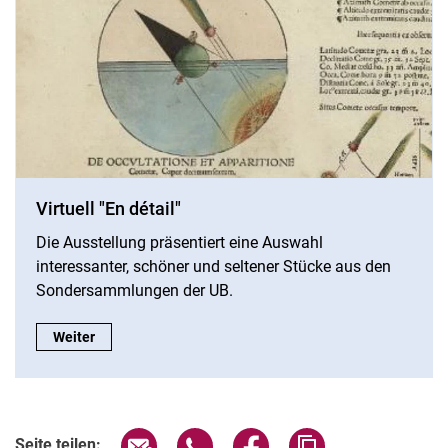
Virtuell "En détail"
Die Ausstellung präsentiert eine Auswahl
interessanter, schöner und seltener Stücke aus den
Sondersammlungen der UB.
Virtuell "En détail":
Weiter
Seite über E-Mail teilen
Seite über WhatsApp teilen (exter
Seite über Facebook teile
Adresse der Seite
Seite teilen: