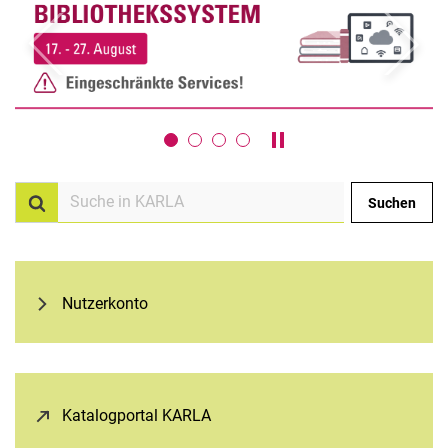
zurück
weiter
Karussell anhalten / ab
Suchen
Suche im Katalogportal KARLA
Nutzerkonto
Katalogportal KARLA
(öffnet neues Fenster)