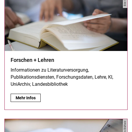
Forschen + Lehren
Informationen zu Literaturversorgung,
Publikationsdiensten, Forschungsdaten, Lehre, KI,
UniArchiv, Landesbibliothek
Forschen + Lehren:
Mehr Infos
Bild: Paavo Blåfield