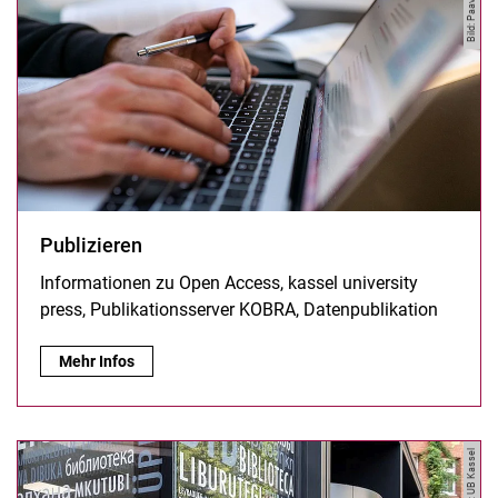
Publizieren
Informationen zu Open Access, kassel university
press, Publikationsserver KOBRA, Datenpublikation
Publizieren:
Mehr Infos
Bild: UB Kassel