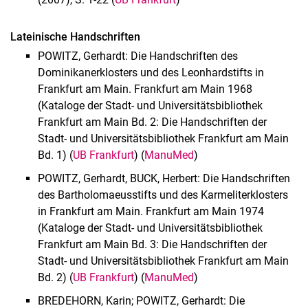
Historische Musikalien
Alte Drucke
Lateinische Handschriften
Historische Bibliotheken
POWITZ, Gerhardt: Die Handschriften des
Nachlässe
Dominikanerklosters und des Leonhardstifts in
Digitalisate
Frankfurt am Main. Frankfurt am Main 1968
Formulare
(Kataloge der Stadt- und Universitätsbibliothek
Buchpatenschaften
Frankfurt am Main Bd. 2: Die Handschriften der
Stadt- und Universitätsbibliothek Frankfurt am Main
Bd. 1) (
UB Frankfurt
) (
ManuMed
)
POWITZ, Gerhardt, BUCK, Herbert: Die Handschriften
des Bartholomaeusstifts und des Karmeliterklosters
in Frankfurt am Main. Frankfurt am Main 1974
(Kataloge der Stadt- und Universitätsbibliothek
Frankfurt am Main Bd. 3: Die Handschriften der
Stadt- und Universitätsbibliothek Frankfurt am Main
Bd. 2) (
UB Frankfurt
) (
ManuMed
)
BREDEHORN, Karin; POWITZ, Gerhardt: Die