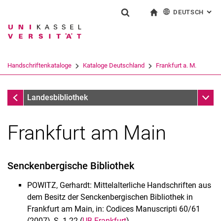
DEUTSCH
: AL
Springe direkt zu: Inhalt
Springe direkt zu: Suche
Springe direkt zu: Hauptnav
zur Startseite
Suchformular
Suchbegriff
English
Suchmaschine
Handschriftenkataloge
Kataloge Deutschland
Frankfurt a. M.
Suchen (öffnet externen Link in einem 
Frankfurt - Fulda
Unter
Landesbibliothek
Frankfurt am Main
Immenhäuser Gutenbergbibel - Bilderserie
Senckenbergische Bibliothek
Handschriften
Handschriftenkataloge
POWITZ, Gerhardt: Mittelalterliche Handschriften aus
Kataloge Deutschland
dem Besitz der Senckenbergischen Bibliothek in
Frankfurt am Main, in: Codices Manuscripti 60/61
Kataloge International
(2007), S. 1-22 (
UB Frankfurt
)