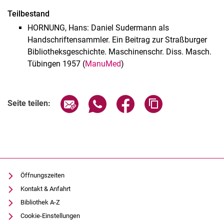
Teilbestand
HORNUNG, Hans: Daniel Sudermann als
Handschriftensammler. Ein Beitrag zur Straßburger
Bibliotheksgeschichte. Maschinenschr. Diss. Masch.
Tübingen 1957 (
ManuMed
)
Seite über E-Mail teilen
Seite über WhatsApp teilen (exter
Seite über Facebook teile
Adresse der Seite
Seite teilen:
Öffnungszeiten
Kontakt & Anfahrt
Bibliothek A-Z
Cookie-Einstellungen