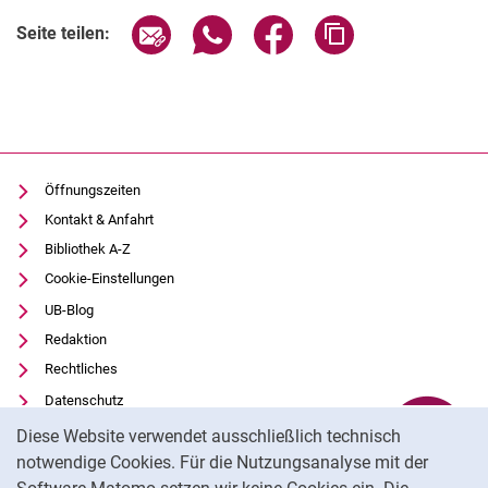
Historische Musikalien
Seite über E-Mail teilen
Seite über WhatsApp teilen (exter
Seite über Facebook teile
Adresse der Seite
Seite teilen:
Alte Drucke
Historische Bibliotheken
Nachlässe
Digitalisate
Formulare
Buchpatenschaften
Öffnungszeiten
Kontakt & Anfahrt
Bibliothek A-Z
Cookie-Einstellungen
UB-Blog
Redaktion
Rechtliches
Datenschutz
Cookie-Hinweis
Barrierefreiheit
Diese Website verwendet ausschließlich technisch
Transparenter KI-Einsatz
notwendige Cookies. Für die Nutzungsanalyse mit der