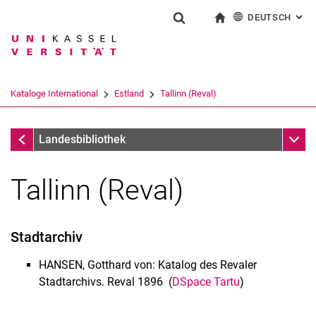
DEUTSCH
: AL
Springe direkt zu: Inhalt
Springe direkt zu: Suche
Springe direkt zu: Hauptnav
zur Startseite
Suchformular
Suchbegriff
English
Suchmaschine
Kataloge International
Estland
Tallinn (Reval)
Suchen (öffnet externen Link in einem 
Estland
Unter
Landesbibliothek
Tallinn (Reval)
Immenhäuser Gutenbergbibel - Bilderserie
Stadtarchiv
Handschriften
Handschriftenkataloge
HANSEN, Gotthard von: Katalog des Revaler
Kataloge Deutschland
Stadtarchivs. Reval 1896 (
DSpace Tartu
)
Kataloge International